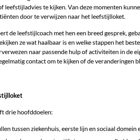
f leefstijladvies te kijken. Van deze momenten kunn
ënten door te verwijzen naar het leefstijlloket.
 voert de leefstijlcoach met hen een breed gesprek, ge
kijken ze wat haalbaar is en welke stappen het best
rverwezen naar passende hulp of activiteiten in de e
regelmatig contact om te kijken of de veranderingen b
tijlloket
eft drie hoofddoelen:
len tussen ziekenhuis, eerste lijn en sociaal domein e