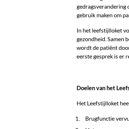
gedragsverandering o
gebruik maken om pati
In het leefstijlloket
gezondheid. Samen be
wordt de patiënt doo
eerste gesprek is er 
Doelen van het Leefs
Het Leefstijlloket he
Brugfunctie vervul