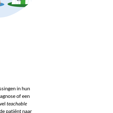
ssingen in hun
diagnose of een
wel
teachable
e patiënt naar