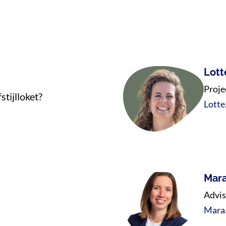
Lott
Proje
tijlloket?
Lotte
Mara
Advis
Mara.