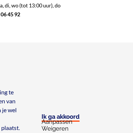
, di, wo (tot 13:00 uur), do
 06 45 92
ing te
len van
en-Holland
 je wel
Ik ga akkoord
Aanpassen
plaatst.
Weigeren