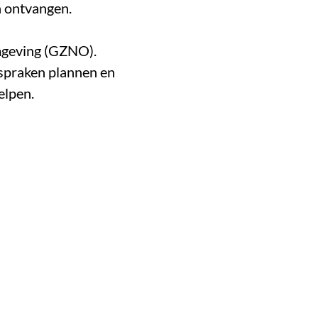
n ontvangen.
Omgeving (GZNO).
fspraken plannen en
elpen.