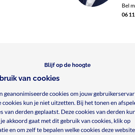
Bel ma
06 11
Blijf op de hoogte
Meld je aan voor de nieuwsbrief
bruik van cookies
Meld je nu aan
n geanonimiseerde cookies om jouw gebruikerservar
cookies kun je niet uitzetten. Bij het tonen en afspe
 Zorg
is een initiatief van de
Vereniging Gezondheidsregio Midd
 van derden geplaatst. Deze cookies van derden kun
 je akkoord gaat met dit gebruik van cookies, klik op
ie en om zelf te bepalen welke cookies deze website 