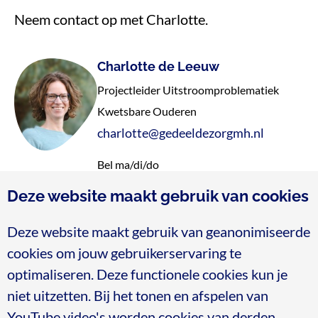
Neem contact op met Charlotte.
Charlotte de Leeuw
Projectleider Uitstroomproblematiek
Kwetsbare Ouderen
charlotte@gedeeldezorgmh.nl
Bel ma/di/do
06 45 22 40 77
Deze website maakt gebruik van cookies
Deze website maakt gebruik van geanonimiseerde
cookies om jouw gebruikerservaring te
optimaliseren. Deze functionele cookies kun je
niet uitzetten. Bij het tonen en afspelen van
Blijf op de hoogte
YouTube video's worden cookies van derden