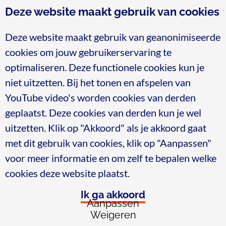
de keten sterker.”
Deze website maakt gebruik van cookies
Deze website maakt gebruik van geanonimiseerde
cookies om jouw gebruikerservaring te
optimaliseren. Deze functionele cookies kun je
niet uitzetten. Bij het tonen en afspelen van
Blijf op de hoogte
YouTube video's worden cookies van derden
Meld je aan voor de nieuwsbrief
geplaatst. Deze cookies van derden kun je wel
Meld je nu aan
uitzetten. Klik op "Akkoord" als je akkoord gaat
met dit gebruik van cookies, klik op "Aanpassen"
voor meer informatie en om zelf te bepalen welke
Gedeelde Zorg
is een initiatief van de
Vereniging
cookies deze website plaatst.
Gezondheidsregio Midden-Holland
Ik ga akkoord
Aanpassen
Weigeren