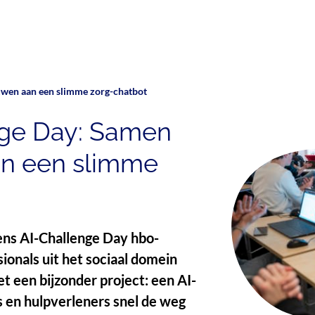
wen aan een slimme zorg-chatbot
nge Day: Samen
n een slimme
ens AI-Challenge Day hbo-
ionals uit het sociaal domein
t een bijzonder project: een AI-
 en hulpverleners snel de weg