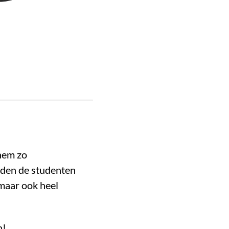
 hem zo
rden de studenten
 maar ook heel
n!