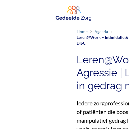
Home
Agenda
Leren@Work – Intimidatie & A
DISC
Leren@Work
Agressie | 
in gedrag 
Iedere zorgprofession
of patiënten die boos
manipulatief gedrag l