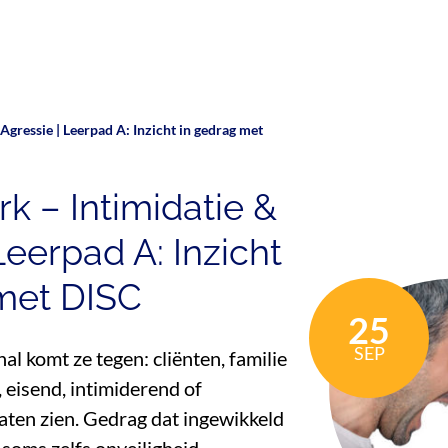
gressie | Leerpad A: Inzicht in gedrag met
 – Intimidatie &
Leerpad A: Inzicht
met DISC
25
SEP
al komt ze tegen: cliënten, familie
, eisend, intimiderend of
aten zien. Gedrag dat ingewikkeld